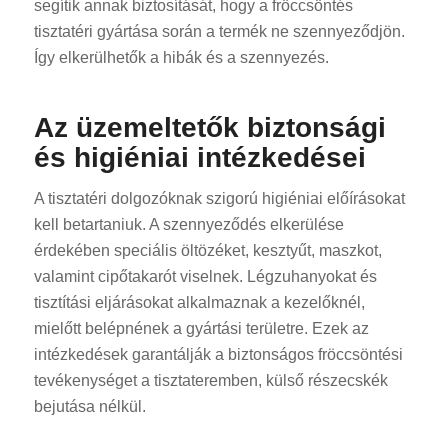
segítik annak biztosítását, hogy a fröccsöntés
tisztatéri gyártása során a termék ne szennyeződjön.
Így elkerülhetők a hibák és a szennyezés.
Az üzemeltetők biztonsági
és higiéniai intézkedései
A tisztatéri dolgozóknak szigorú higiéniai előírásokat
kell betartaniuk. A szennyeződés elkerülése
érdekében speciális öltözéket, kesztyűt, maszkot,
valamint cipőtakarót viselnek. Légzuhanyokat és
tisztítási eljárásokat alkalmaznak a kezelőknél,
mielőtt belépnének a gyártási területre. Ezek az
intézkedések garantálják a biztonságos fröccsöntési
tevékenységet a tisztateremben, külső részecskék
bejutása nélkül.