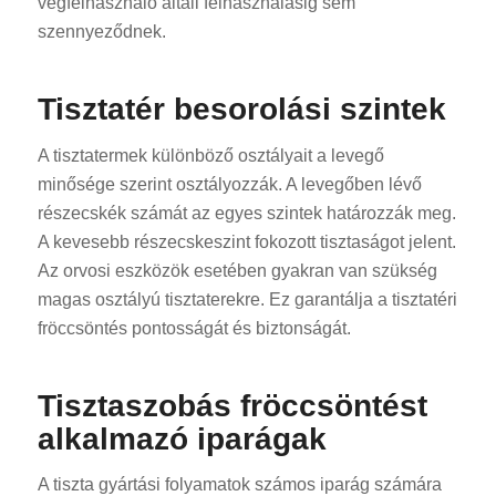
végfelhasználó általi felhasználásig sem
szennyeződnek.
Tisztatér besorolási szintek
A tisztatermek különböző osztályait a levegő
minősége szerint osztályozzák. A levegőben lévő
részecskék számát az egyes szintek határozzák meg.
A kevesebb részecskeszint fokozott tisztaságot jelent.
Az orvosi eszközök esetében gyakran van szükség
magas osztályú tisztaterekre. Ez garantálja a tisztatéri
fröccsöntés pontosságát és biztonságát.
Tisztaszobás fröccsöntést
alkalmazó iparágak
A tiszta gyártási folyamatok számos iparág számára