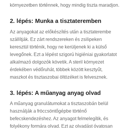
környezetben történnek, hogy mindig tiszta maradjon.
2. lépés: Munka a tisztateremben
Az anyagokat az előkészítés után a tisztaterembe
szállítják. Ez zárt rendszereken és zsilipeken
keresztül történik, hogy ne kerüljenek ki a külső
levegőnek. Ezt a lépést szigorú higiéniai gyakorlatot
alkalmazó dolgozók követik. A steril környezet
érdekében védőruhát, többek között kesztyűt,
maszkot és tisztaszobai öltözéket is felvesznek.
3. lépés: A műanyag anyag olvad
A műanyag granulátumokat a tisztaszobán belül
használják a fröccsöntőgépbe történő
befecskendezéshez. Az anyagot felmelegítik, és
folyékony formára olvad. Ezt az olvadást óvatosan