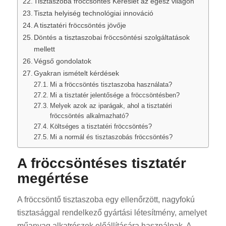
Tisztaszoba fröccsöntés Kereslet az egész világon
Tiszta helyiség technológiai innováció
A tisztatéri fröccsöntés jövője
Döntés a tisztaszobai fröccsöntési szolgáltatások
mellett
Végső gondolatok
Gyakran ismételt kérdések
Mi a fröccsöntés tisztaszoba használata?
Mi a tisztatér jelentősége a fröccsöntésben?
Melyek azok az iparágak, ahol a tisztatéri
fröccsöntés alkalmazható?
Költséges a tisztatéri fröccsöntés?
Mi a normál és tisztaszobás fröccsöntés?
A fröccsöntéses tisztatér
megértése
A fröccsöntő tisztaszoba egy ellenőrzött, nagyfokú
tisztasággal rendelkező gyártási létesítmény, amelyet
műanyag alkatrészek előállítására használnak. A