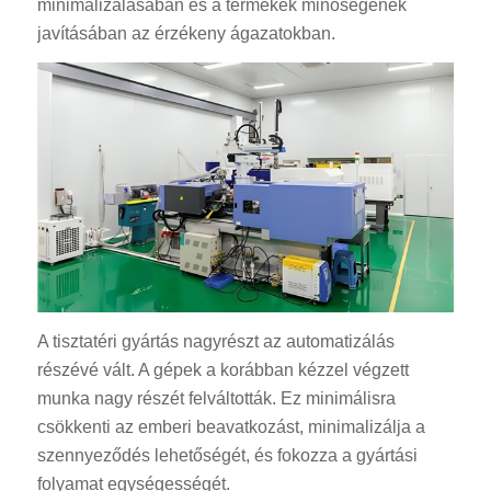
minimalizálásában és a termékek minőségének
javításában az érzékeny ágazatokban.
ES_MX
RO
SV
EL
NB
A tisztatéri gyártás nagyrészt az automatizálás
részévé vált. A gépek a korábban kézzel végzett
FI
munka nagy részét felváltották. Ez minimálisra
DA
csökkenti az emberi beavatkozást, minimalizálja a
CS
szennyeződés lehetőségét, és fokozza a gyártási
PT
folyamat egységességét.