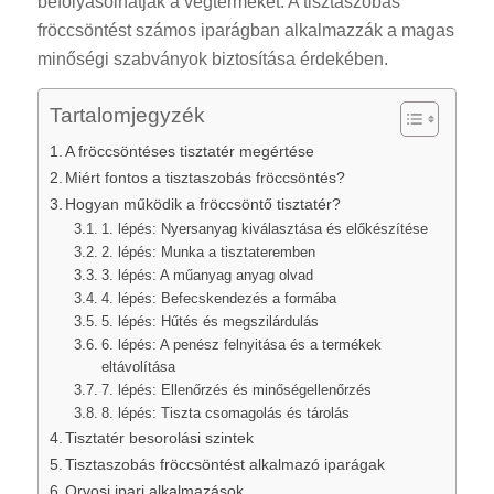
befolyásolhatják a végterméket. A tisztaszobás
fröccsöntést számos iparágban alkalmazzák a magas
minőségi szabványok biztosítása érdekében.
Tartalomjegyzék
A fröccsöntéses tisztatér megértése
Miért fontos a tisztaszobás fröccsöntés?
Hogyan működik a fröccsöntő tisztatér?
1. lépés: Nyersanyag kiválasztása és előkészítése
2. lépés: Munka a tisztateremben
3. lépés: A műanyag anyag olvad
4. lépés: Befecskendezés a formába
5. lépés: Hűtés és megszilárdulás
6. lépés: A penész felnyitása és a termékek
eltávolítása
7. lépés: Ellenőrzés és minőségellenőrzés
8. lépés: Tiszta csomagolás és tárolás
Tisztatér besorolási szintek
Tisztaszobás fröccsöntést alkalmazó iparágak
Orvosi ipari alkalmazások