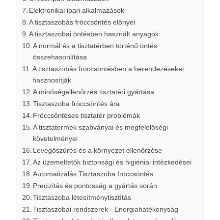
Elektronikai ipari alkalmazások
A tisztaszobás fröccsöntés előnyei
A tisztaszobai öntésben használt anyagok
A normál és a tisztatérben történő öntés
összehasonlítása
A tisztaszobás fröccsöntésben a berendezéseket
hasznosítják
A minőségellenőrzés tisztatéri gyártása
Tisztaszoba fröccsöntés ára
Fröccsöntéses tisztatér problémák
A tisztatermek szabványai és megfelelőségi
követelményei
Levegőszűrés és a környezet ellenőrzése
Az üzemeltetők biztonsági és higiéniai intézkedései
Automatizálás Tisztaszoba fröccsöntés
Precizitás és pontosság a gyártás során
Tisztaszoba létesítménytisztítás
Tisztaszobai rendszerek - Energiahatékonyság