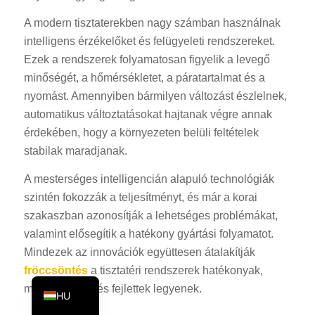
KO
A modern tisztaterekben nagy számban használnak
JA
intelligens érzékelőket és felügyeleti rendszereket.
Ezek a rendszerek folyamatosan figyelik a levegő
ES
minőségét, a hőmérsékletet, a páratartalmat és a
AR
nyomást. Amennyiben bármilyen változást észlelnek,
TR
automatikus változtatásokat hajtanak végre annak
érdekében, hogy a környezeten belüli feltételek
PL
stabilak maradjanak.
NL
A mesterséges intelligencián alapuló technológiák
RU
szintén fokozzák a teljesítményt, és már a korai
DE
szakaszban azonosítják a lehetséges problémákat,
FR
valamint elősegítik a hatékony gyártási folyamatot.
IT
Mindezek az innovációk együttesen átalakítják
fröccsöntés
a tisztatéri rendszerek hatékonyak,
EN
megbízhatóak és fejlettek legyenek.
HU