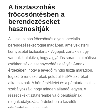
A tisztaszobás
fröccsöntésben a
berendezéseket
hasznosítják
A tisztaszobás fröccsöntés olyan speciális
berendezéseket foglal magában, amelyek steril
környezetet biztosítanak. A gépek zártak és úgy
vannak kialakítva, hogy a gyártás során minimálisra
csökkentsék a szennyeződés esélyét. Annak
érdekében, hogy a levegő mindig tiszta maradjon,
légszűrő rendszereket, például HEPA-szűrőket
alkalmaznak. A hőmérsékletet és a páratartalmat is
szabályozzák, hogy minden állandó legyen. A
részecskék tisztaterembe való bejutásának
megakadályozása érdekében a kezelők
védőruházatot viselnek.