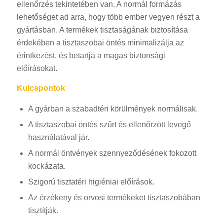
ellenőrzés tekintetében van. A normál formázás
lehetőséget ad arra, hogy több ember vegyen részt a
gyártásban. A termékek tisztaságának biztosítása
érdekében a tisztaszobai öntés minimalizálja az
érintkezést, és betartja a magas biztonsági
előírásokat.
Kulcspontok
A gyárban a szabadtéri körülmények normálisak.
A tisztaszobai öntés szűrt és ellenőrzött levegő
használatával jár.
A normál öntvények szennyeződésének fokozott
kockázata.
Szigorú tisztatéri higiéniai előírások.
Az érzékeny és orvosi termékeket tisztaszobában
tisztítják.