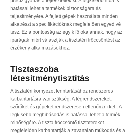
precíz gyártásra fejlesztettek ki. A legkisebb hiba is
hatással lehet a termékek biztonságára és
teljesítményére. A fejlett gépek használata minden
alkatrészt a specifikációknak megfelelően egyedivé
tesz. Ez a pontosság az egyik fő oka annak, hogy az
iparágak miért választják a tisztatéri fröccsöntést az
érzékeny alkalmazásokhoz.
Tisztaszoba
létesítménytisztítás
A tisztatéri környezet fenntartásához rendszeres
karbantartásra van szükség. A légrendszereket,
szűrőket és gépeket rendszeresen ellenőrizni kell. A
legkisebb meghibásodás is hatással lehet a termék
minőségére. A tiszta fröccsöntő tisztatereket
megfelelően karbantartják a zavartalan működés és a