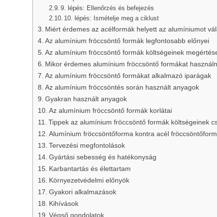
9. lépés: Ellenőrzés és befejezés
10. lépés: Ismételje meg a ciklust
Miért érdemes az acélformák helyett az alumíniumot vál
Az alumínium fröccsöntő formák legfontosabb előnyei
Az alumínium fröccsöntő formák költségeinek megértés
Mikor érdemes alumínium fröccsöntő formákat használn
Az alumínium fröccsöntő formákat alkalmazó iparágak
Az alumínium fröccsöntés során használt anyagok
Gyakran használt anyagok
Az alumínium fröccsöntő formák korlátai
Tippek az alumínium fröccsöntő formák költségeinek 
Alumínium fröccsöntőforma kontra acél fröccsöntőfor
Tervezési megfontolások
Gyártási sebesség és hatékonyság
Karbantartás és élettartam
Környezetvédelmi előnyök
Gyakori alkalmazások
Kihívások
Végső gondolatok