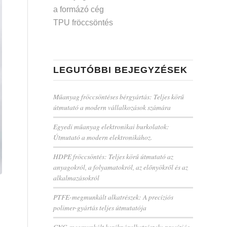
a formázó cég
TPU fröccsöntés
LEGUTÓBBI BEJEGYZÉSEK
Műanyag fröccsöntéses bérgyártás: Teljes körű
útmutató a modern vállalkozások számára
Egyedi műanyag elektronikai burkolatok:
Útmutató a modern elektronikához.
HDPE fröccsöntés: Teljes körű útmutató az
anyagokról, a folyamatokról, az előnyökről és az
alkalmazásokról
PTFE-megmunkált alkatrészek: A precíziós
polimer-gyártás teljes útmutatója
CNC-megmunkált kerékpáralkatrészek: precíziós