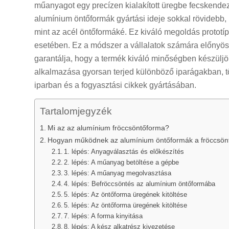
műanyagot egy precízen kialakított üregbe fecskendezi
alumínium öntőformák gyártási ideje sokkal rövidebb
mint az acél öntőformáké. Ez kiváló megoldás prototí
esetében. Ez a módszer a vállalatok számára előnyös,
garantálja, hogy a termék kiváló minőségben készüljö
alkalmazása gyorsan terjed különböző iparágakban, töb
iparban és a fogyasztási cikkek gyártásában.
Tartalomjegyzék
Mi az az alumínium fröccsöntőforma?
Hogyan működnek az alumínium öntőformák a fröccsön
1. lépés: Anyagválasztás és előkészítés
2. lépés: A műanyag betöltése a gépbe
3. lépés: A műanyag megolvasztása
4. lépés: Befröccsöntés az alumínium öntőformába
5. lépés: Az öntőforma üregének kitöltése
5. lépés: Az öntőforma üregének kitöltése
7. lépés: A forma kinyitása
8. lépés: A kész alkatrész kivezetése