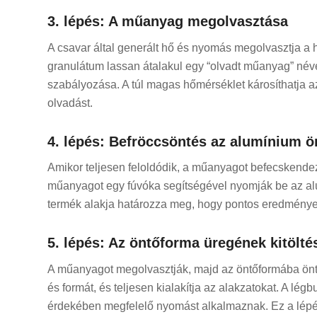
3. lépés: A műanyag megolvasztása
A csavar által generált hő és nyomás megolvasztja a 
granulátum lassan átalakul egy “olvadt műanyag” néve
szabályozása. A túl magas hőmérséklet károsíthatja a
olvadást.
4. lépés: Befröccsöntés az alumínium 
Amikor teljesen feloldódik, a műanyagot befecskendezi
műanyagot egy fúvóka segítségével nyomják be az al
termék alakja határozza meg, hogy pontos eredmények
5. lépés: Az öntőforma üregének kitölté
A műanyagot megolvasztják, majd az öntőformába öntik,
és formát, és teljesen kialakítja az alakzatokat. A 
érdekében megfelelő nyomást alkalmaznak. Ez a lépés 