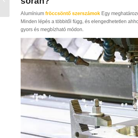
során?
Complete Informative
Guide for Modern ...
Alumínium
fröccsöntő szerszámok
Egy meghatározot
Minden lépés a többitől függ, és elengedhetetlen ah
gyors és megbízható módon.