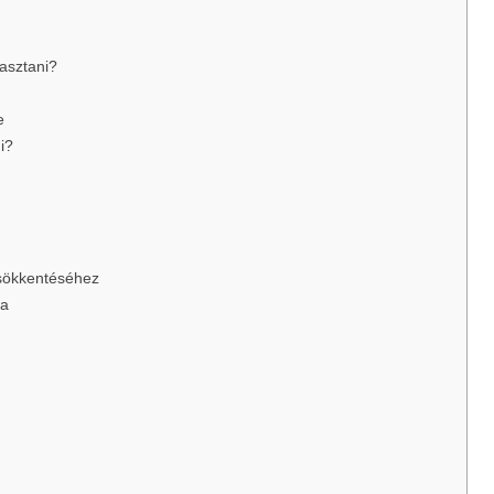
asztani?
e
i?
csökkentéséhez
ma