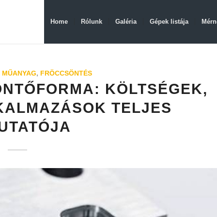
Home
Rólunk
Galéria
Gépek listája
Mérn
 MŰANYAG
,
FRÖCCSÖNTÉS
ÖNTŐFORMA: KÖLTSÉGEK,
KALMAZÁSOK TELJES
UTATÓJA