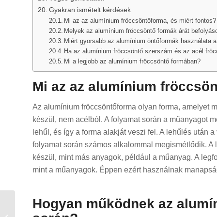
Gyakran ismételt kérdések
Mi az az alumínium fröccsöntőforma, és miért fontos?
Melyek az alumínium fröccsöntő formák árát befolyás
Miért gyorsabb az alumínium öntőformák használata a
Ha az alumínium fröccsöntő szerszám és az acél fröc
Mi a legjobb az alumínium fröccsöntő formában?
Mi az az alumínium fröccsö
Az alumínium fröccsöntőforma olyan forma, amelyet 
készül, nem acélból. A folyamat során a műanyagot 
lehűl, és így a forma alakját veszi fel. A lehűlés után
folyamat során számos alkalommal megismétlődik. A 
készül, mint más anyagok, például a műanyag. A legf
mint a műanyagok. Éppen ezért használnak manapság
Hogyan működnek az alumín
Short Run Plastic
Injection Molding: