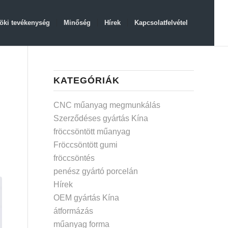
öki tevékenység
Minőség
Hírek
Kapcsolatfelvétel
KATEGÓRIÁK
CNC műanyag megmunkálás
Szerződéses gyártás Kína
fröccsöntött műanyag
Fröccsöntött gumi
fröccsöntés
penész gyártó porcelán
Hírek
OEM gyártás Kína
átformázás
műanyag forma