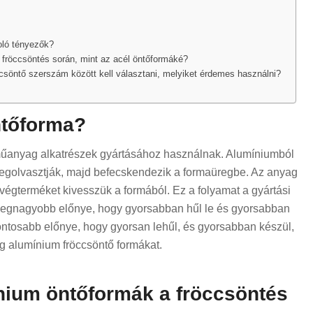
oló tényezők?
 fröccsöntés során, mint az acél öntőformáké?
csöntő szerszám között kell választani, melyiket érdemes használni?
ntőforma?
műanyag alkatrészek gyártásához használnak. Alumíniumból
megolvasztják, majd befecskendezik a formaüregbe. Az anyag
 a végterméket kivesszük a formából. Ez a folyamat a gyártási
legnagyobb előnye, hogy gyorsabban hűl le és gyorsabban
ontosabb előnye, hogy gyorsan lehűl, és gyorsabban készül,
 alumínium fröccsöntő formákat.
ium öntőformák a fröccsöntés