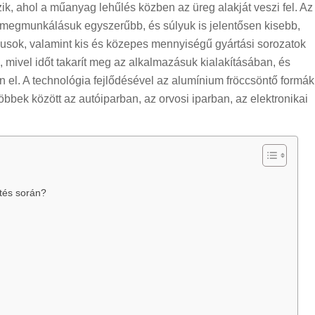
k, ahol a műanyag lehűlés közben az üreg alakját veszi fel. Az
, megmunkálásuk egyszerűbb, és súlyuk is jelentősen kisebb,
pusok, valamint kis és közepes mennyiségű gyártási sorozatok
 mivel időt takarít meg az alkalmazásuk kialakításában, és
n el. A technológia fejlődésével az alumínium fröccsöntő formák
bek között az autóiparban, az orvosi iparban, az elektronikai
tés során?