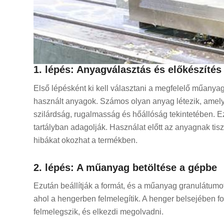
1. lépés: Anyagválasztás és előkészítés
Első lépésként ki kell választani a megfelelő műanyag
használt anyagok. Számos olyan anyag létezik, amel
szilárdság, rugalmasság és hőállóság tekintetében. Ez
tartályban adagolják. Használat előtt az anyagnak ti
hibákat okozhat a termékben.
2. lépés: A műanyag betöltése a gépbe
Ezután beállítják a formát, és a műanyag granulátumot 
ahol a hengerben felmelegítik. A henger belsejében f
felmelegszik, és elkezdi megolvadni.