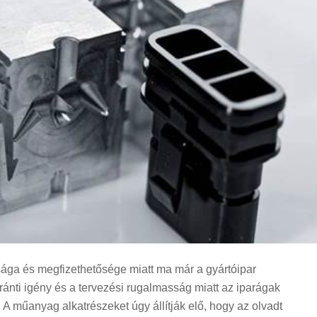
ága és megfizethetősége miatt ma már a gyártóipar
ránti igény és a tervezési rugalmasság miatt az iparágak
A műanyag alkatrészeket úgy állítják elő, hogy az olvadt