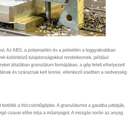
ot. Az ABS, a polipropilén és a polietilén a leggyakrabban
yek különböző tulajdonságokkal rendelkeznek, például
eket általában granulátum formájában, a gép felett elhelyezett
sztának és száraznak kell lennie, ellenkező esetben a nedvesség
betöltik a fröccsöntőgépbe. A granulátumot a garatba juttatják,
orgó csavar előre tolja a műanyagot. A mozgás során az anyag