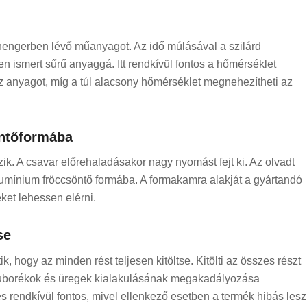
hengerben lévő műanyagot. Az idő múlásával a szilárd
n ismert sűrű anyaggá. Itt rendkívül fontos a hőmérséklet
z anyagot, míg a túl alacsony hőmérséklet megnehezítheti az
öntőformába
k. A csavar előrehaladásakor nagy nyomást fejt ki. Az olvadt
umínium fröccsöntő formába. A formakamra alakját a gyártandó
et lehessen elérni.
se
 hogy az minden rést teljesen kitöltse. Kitölti az összes részt
légbuborékok és üregek kialakulásának megakadályozása
rendkívül fontos, mivel ellenkező esetben a termék hibás lesz