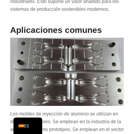
industriales. Esto supone un valor añadido para los
PT
sistemas de producción sostenibles modernos.
KO
JA
Aplicaciones comunes
AR
TR
PL
NL
RU
DE
FR
IT
Los moldes de inyección de aluminio se utilizan en
EN
diferentes sectores. Se emplean en la industria de la
ES
automoción como prototipos. Se emplean en el sector