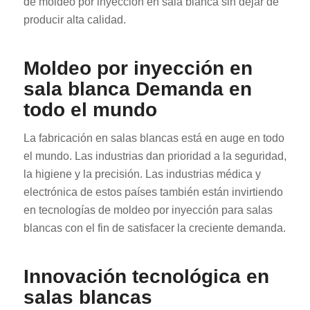
de moldeo por inyección en sala blanca sin dejar de
producir alta calidad.
Moldeo por inyección en
sala blanca Demanda en
todo el mundo
RO
La fabricación en salas blancas está en auge en todo
HU
el mundo. Las industrias dan prioridad a la seguridad,
SV
la higiene y la precisión. Las industrias médica y
EL
electrónica de estos países también están invirtiendo
en tecnologías de moldeo por inyección para salas
NB
blancas con el fin de satisfacer la creciente demanda.
FI
DA
Innovación tecnológica en
CS
salas blancas
PT